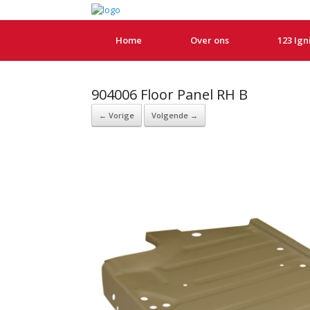
Home
Over ons
123 Ign
904006 Floor Panel RH B
← Vorige
Volgende →