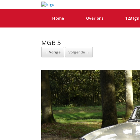
Home
Over ons
123 Ign
MGB 5
← Vorige
Volgende →