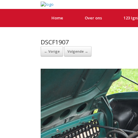
Home
Over ons
123 Ign
DSCF1907
← Vorige
Volgende →