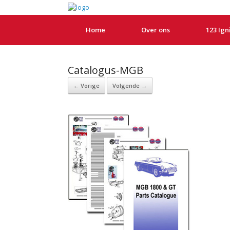
Home
Over ons
123 Ign
Catalogus-MGB
← Vorige
Volgende →