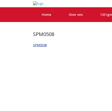
Home
Over ons
123 Ign
SPM0508
SPM0508