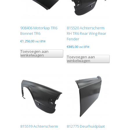
908406 Motorkap TR6
815520 Achterscherm
Bonnet TR6
RH TR6 Rear Wing Rear
Fender
€
1.250,00
incl BTW
€
845,00
incl BTW
Toevoegen aan
winkelwagen
Toevoegen aan
winkelwagen
815519 Achterscherm
812775 Deurhuidplaat