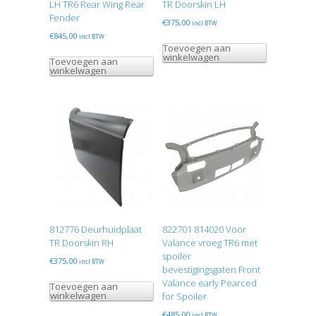
LH TR6 Rear Wing Rear
TR Doorskin LH
Fender
€
375,00
incl BTW
€
845,00
incl BTW
Toevoegen aan
winkelwagen
Toevoegen aan
winkelwagen
812776 Deurhuidplaat
822701 814020 Voor
TR Doorskin RH
Valance vroeg TR6 met
spoiler
€
375,00
incl BTW
bevestigingsgaten Front
Valance early Pearced
Toevoegen aan
winkelwagen
for Spoiler
€
485,00
incl BTW