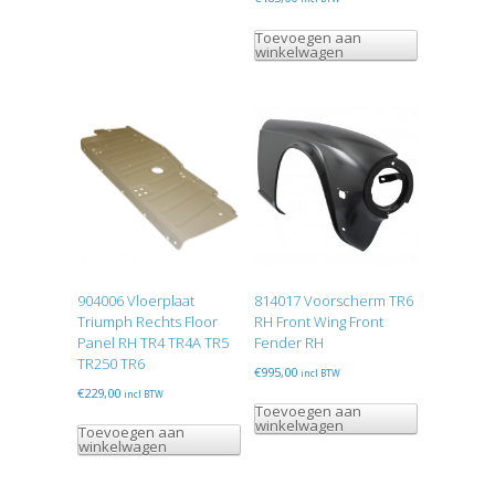
Toevoegen aan
winkelwagen
904006 Vloerplaat
814017 Voorscherm TR6
Triumph Rechts Floor
RH Front Wing Front
Panel RH TR4 TR4A TR5
Fender RH
TR250 TR6
€
995,00
incl BTW
€
229,00
incl BTW
Toevoegen aan
winkelwagen
Toevoegen aan
winkelwagen