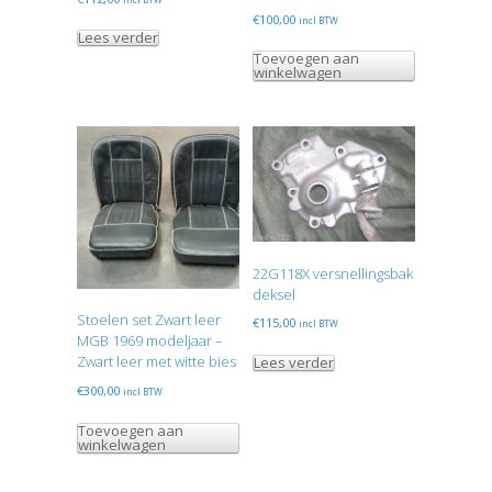
€
100,00
incl BTW
Lees verder
Toevoegen aan
winkelwagen
22G118X versnellingsbak
deksel
Stoelen set Zwart leer
€
115,00
incl BTW
MGB 1969 modeljaar –
Zwart leer met witte bies
Lees verder
€
300,00
incl BTW
Toevoegen aan
winkelwagen