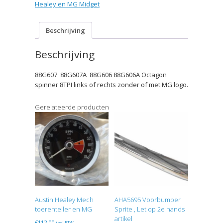
8TPI
Healey en MG Midget
Links
of
Rechts
Beschrijving
met
of
Beschrijving
zonder
MG
88G607 88G607A 88G606 88G606A Octagon
logo
spinner 8TPI links of rechts zonder of met MG logo.
aantal
Gerelateerde producten
Austin Healey Mech
AHA5695 Voorbumper
toerenteller en MG
Sprite , Let op 2e hands
artikel
€
112,00
incl BTW