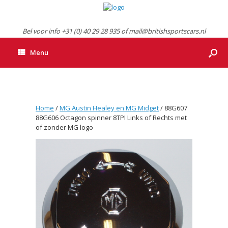
Bel voor info +31 (0) 40 29 28 935 of mail@britishsportscars.nl
Menu
Home
/
MG Austin Healey en MG Midget
/ 88G607
88G606 Octagon spinner 8TPI Links of Rechts met
of zonder MG logo