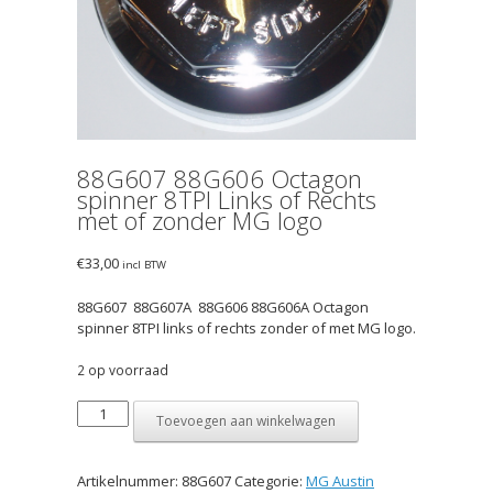
88G607 88G606 Octagon
spinner 8TPI Links of Rechts
met of zonder MG logo
€
33,00
incl BTW
88G607 88G607A 88G606 88G606A Octagon
spinner 8TPI links of rechts zonder of met MG logo.
2 op voorraad
88G607
Toevoegen aan winkelwagen
88G606
Octagon
spinner
Artikelnummer:
88G607
Categorie:
MG Austin