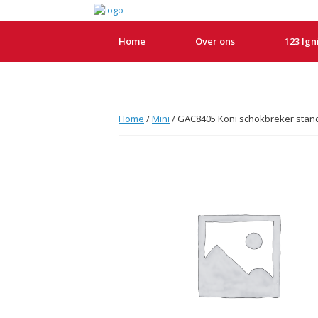
Home
Over ons
123 Ign
Home
/
Mini
/ GAC8405 Koni schokbreker stan