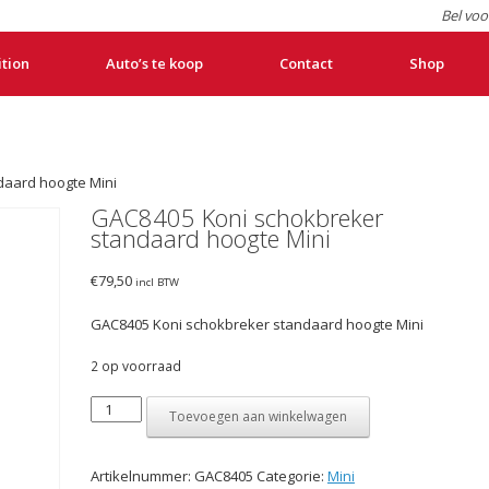
Bel voo
ition
Auto’s te koop
Contact
Shop
daard hoogte Mini
GAC8405 Koni schokbreker
standaard hoogte Mini
€
79,50
incl BTW
GAC8405 Koni schokbreker standaard hoogte Mini
2 op voorraad
GAC8405
Toevoegen aan winkelwagen
Koni
schokbreker
standaard
Artikelnummer:
GAC8405
Categorie:
Mini
hoogte